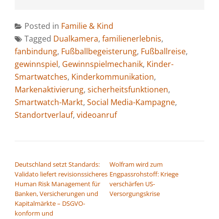
Posted in
Familie & Kind
Tagged
Dualkamera
,
familienerlebnis
,
fanbindung
,
Fußballbegeisterung
,
Fußballreise
,
gewinnspiel
,
Gewinnspielmechanik
,
Kinder-
Smartwatches
,
Kinderkommunikation
,
Markenaktivierung
,
sicherheitsfunktionen
,
Smartwatch-Markt
,
Social Media-Kampagne
,
Standortverlauf
,
videoanruf
BEITRAGSNAVIGATION
Deutschland setzt Standards:
Wolfram wird zum
Validato liefert revisionssicheres
Engpassrohstoff: Kriege
Human Risk Management für
verschärfen US-
Banken, Versicherungen und
Versorgungskrise
Kapitalmärkte – DSGVO-
konform und