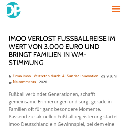
TO
Skip
to
NA
content
IMOO VERLOST FUSSBALLREISE IM W
ERT VON 3.000 EURO UND B
RINGT FAMILIEN IN WM-S
TIMMUNG
Firma imoo - Vertreten durch: AI-Sunrise Innovation
9. Juni
No comments
2026
Fußball verbindet Generationen, schafft
gemeinsame Erinnerungen und sorgt gerade in
Familien oft für ganz besondere Momente.
Passend zur aktuellen Fußballbegeisterung startet
imoo Deutschland ein Gewinnspiel, bei dem eine