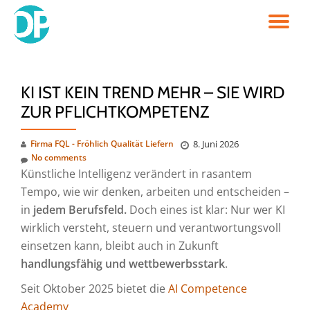
TO
Skip
to
NA
content
KI IST KEIN TREND MEHR – SIE WIRD
ZUR PFLICHTKOMPETENZ
Firma FQL - Fröhlich Qualität Liefern
8. Juni 2026
No comments
Künstliche Intelligenz verändert in rasantem
Tempo, wie wir denken, arbeiten und entscheiden –
in
jedem Berufsfeld.
Doch eines ist klar: Nur wer KI
wirklich versteht, steuern und verantwortungsvoll
einsetzen kann, bleibt auch in Zukunft
handlungsfähig und wettbewerbsstark
.
Seit Oktober 2025 bietet die
AI Competence
Academy