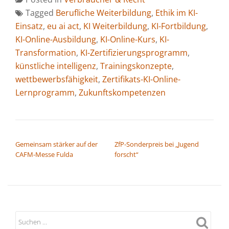
Tagged
Berufliche Weiterbildung
,
Ethik im KI-
Einsatz
,
eu ai act
,
KI Weiterbildung
,
KI-Fortbildung
,
KI-Online-Ausbildung
,
KI-Online-Kurs
,
KI-
Transformation
,
KI-Zertifizierungsprogramm
,
künstliche intelligenz
,
Trainingskonzepte
,
wettbewerbsfähigkeit
,
Zertifikats-KI-Online-
Lernprogramm
,
Zukunftskompetenzen
BEITRAGSNAVIGATION
Gemeinsam stärker auf der
ZfP-Sonderpreis bei „Jugend
CAFM-Messe Fulda
forscht“