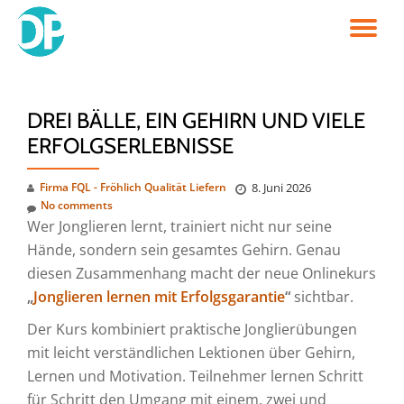
TO
Skip
to
NA
content
DREI BÄLLE, EIN GEHIRN UND VIELE
ERFOLGSERLEBNISSE
Firma FQL - Fröhlich Qualität Liefern
8. Juni 2026
No comments
Wer Jonglieren lernt, trainiert nicht nur seine
Hände, sondern sein gesamtes Gehirn. Genau
diesen Zusammenhang macht der neue Onlinekurs
„
Jonglieren lernen mit Erfolgsgarantie
“
sichtbar.
Der Kurs kombiniert praktische Jonglierübungen
mit leicht verständlichen Lektionen über Gehirn,
Lernen und Motivation. Teilnehmer lernen Schritt
für Schritt den Umgang mit einem, zwei und