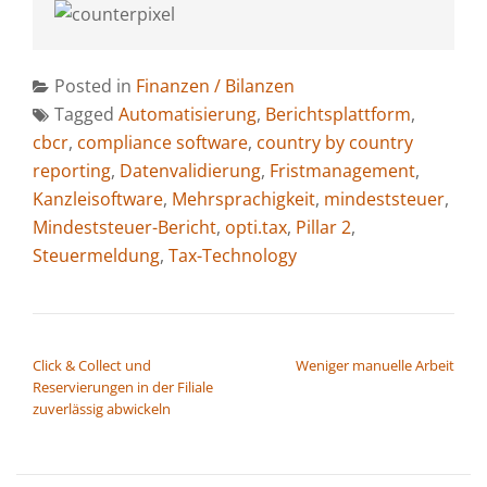
Posted in
Finanzen / Bilanzen
Tagged
Automatisierung
,
Berichtsplattform
,
cbcr
,
compliance software
,
country by country
reporting
,
Datenvalidierung
,
Fristmanagement
,
Kanzleisoftware
,
Mehrsprachigkeit
,
mindeststeuer
,
Mindeststeuer-Bericht
,
opti.tax
,
Pillar 2
,
Steuermeldung
,
Tax-Technology
BEITRAGSNAVIGATION
Click & Collect und
Weniger manuelle Arbeit
Reservierungen in der Filiale
zuverlässig abwickeln