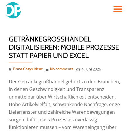
TO
Skip
to
NA
content
GETRÄNKEGROSSHANDEL D
IGITALISIEREN: MOBILE PROZESSE S
TATT PAPIER UND EXCEL
Firma Cosys Ident
No comments
4. Juni 2026
Der Getränkegroßhandel gehört zu den Branchen,
in denen Geschwindigkeit und Transparenz
unmittelbar über Wirtschaftlichkeit entscheiden.
Hohe Artikelvielfalt, schwankende Nachfrage, enge
Lieferfenster und zahlreiche Warenbewegungen
sorgen dafür, dass Prozesse zuverlässig
funktionieren müssen – vom Wareneingang über