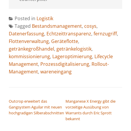
Posted in
Logistik
Tagged
Bestandsmanagement
,
cosys
,
Datenerfassung
,
Echtzeittransparenz
,
fernzugriff
,
Flottenverwaltung
,
Geräteflotte
,
getränkegroßhandel
,
getränkelogistik
,
kommissionierung
,
Lageroptimierung
,
Lifecycle
Management
,
Prozessdigitalisierung
,
Rollout-
Management
,
wareneingang
BEITRAGSNAVIGATION
Outcrop erweitert das
Manganese X Energy gibt die
Gangsystem Aguilar mit neuen
vorzeitige Ausübung von
hochgradigen Silberabschnitten
Warrants durch Eric Sprott
bekannt