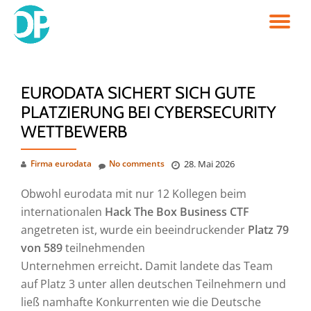
TO
Skip
to
NA
content
EURODATA SICHERT SICH GUTE
PLATZIERUNG BEI CYBERSECURITY
WETTBEWERB
Firma eurodata
No comments
28. Mai 2026
Obwohl eurodata mit nur 12 Kollegen beim
internationalen
Hack The Box Business CTF
angetreten ist, wurde ein beeindruckender
Platz 79
von 589
teilnehmenden
Unternehmen erreicht
.
Damit landete das Team
auf Platz 3 unter allen deutschen Teilnehmern und
ließ namhafte Konkurrenten wie die Deutsche