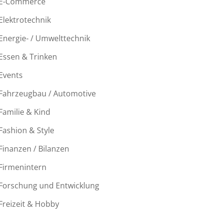
E-Commerce
Elektrotechnik
Energie- / Umwelttechnik
Essen & Trinken
Events
Fahrzeugbau / Automotive
Familie & Kind
Fashion & Style
Finanzen / Bilanzen
Firmenintern
Forschung und Entwicklung
Freizeit & Hobby