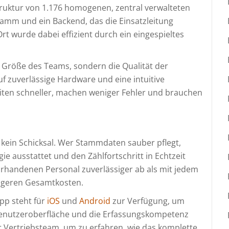
truktur von 1.176 homogenen, zentral verwalteten
tamm und ein Backend, das die Einsatzleitung
Ort wurde dabei effizient durch ein eingespieltes
e Größe des Teams, sondern die Qualität der
uf zuverlässige Hardware und eine intuitive
iten schneller, machen weniger Fehler und brauchen
 kein Schicksal. Wer Stammdaten sauber pflegt,
ie ausstattet und den Zählfortschritt in Echtzeit
orhandenen Personal zuverlässiger ab als mit jedem
ingeren Gesamtkosten.
pp steht für
iOS
und
Android
zur Verfügung, um
e Benutzeroberfläche und die Erfassungskompetenz
 Vertriebsteam, um zu erfahren, wie das komplette