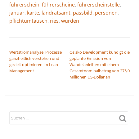
führerschein
,
führerscheine
,
führerscheinstelle
,
januar
,
karte
,
landratsamt
,
passbild
,
personen
,
pflichtumtausch
,
ries
,
wurden
BEITRAGSNAVIGATION
Wertstromanalyse: Prozesse
Osisko Development kündigt die
ganzheitlich verstehen und
geplante Emission von
gezielt optimieren im Lean
Wandelanleihen mit einem
Management
Gesamtnominalbetrag von 275,0
Millionen US-Dollar an