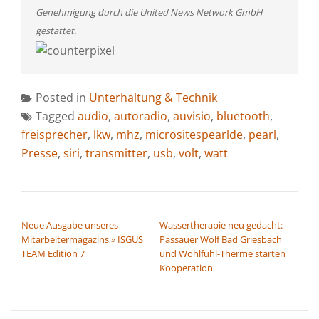
Genehmigung durch die United News Network GmbH
gestattet.
Posted in
Unterhaltung & Technik
Tagged
audio
,
autoradio
,
auvisio
,
bluetooth
,
freisprecher
,
lkw
,
mhz
,
micrositespearlde
,
pearl
,
Presse
,
siri
,
transmitter
,
usb
,
volt
,
watt
BEITRAGSNAVIGATION
Neue Ausgabe unseres
Wassertherapie neu gedacht:
Mitarbeitermagazins » ISGUS
Passauer Wolf Bad Griesbach
TEAM Edition 7
und Wohlfühl-Therme starten
Kooperation