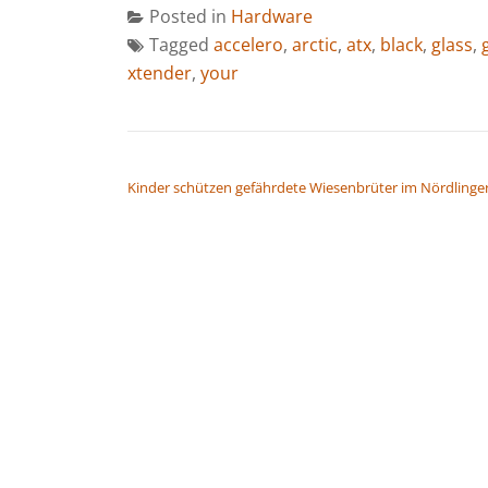
Posted in
Hardware
Tagged
accelero
,
arctic
,
atx
,
black
,
glass
,
xtender
,
your
BEITRAGSNAVIGATION
Kinder schützen gefährdete Wiesenbrüter im Nördlinger