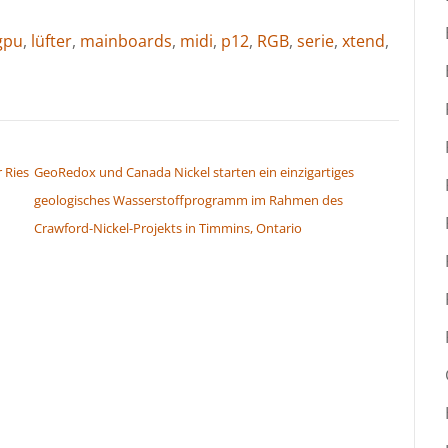
gpu
,
lüfter
,
mainboards
,
midi
,
p12
,
RGB
,
serie
,
xtend
,
 Ries
GeoRedox und Canada Nickel starten ein einzigartiges
geologisches Wasserstoffprogramm im Rahmen des
Crawford-Nickel-Projekts in Timmins, Ontario