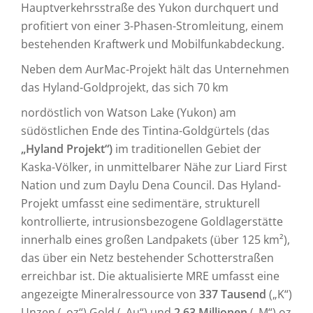
Hauptverkehrsstraße des Yukon durchquert und
profitiert von einer 3-Phasen-Stromleitung, einem
bestehenden Kraftwerk und Mobilfunkabdeckung.
Neben dem AurMac-Projekt hält das Unternehmen
das Hyland-Goldprojekt, das sich 70 km
nordöstlich von Watson Lake (Yukon) am
südöstlichen Ende des Tintina-Goldgürtels (das
„Hyland Projekt“)
im traditionellen Gebiet der
Kaska-Völker, in unmittelbarer Nähe zur Liard First
Nation und zum Daylu Dena Council. Das Hyland-
Projekt umfasst eine sedimentäre, strukturell
kontrollierte, intrusionsbezogene Goldlagerstätte
innerhalb eines großen Landpakets (über 125 km²),
das über ein Netz bestehender Schotterstraßen
erreichbar ist. Die aktualisierte MRE umfasst eine
angezeigte Mineralressource von
337 Tausend
(„K“)
Unzen („oz“) Gold („Au“) und
2,63 Millionen
(„M“) oz