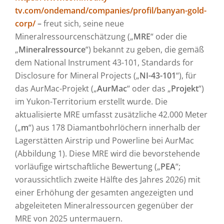
tv.com/ondemand/companies/profil/banyan-gold-
corp/
–
freut sich, seine neue
Mineralressourcenschätzung („
MRE
“ oder die
„
Mineralressource
“) bekannt zu geben, die gemäß
dem National Instrument 43-101, Standards for
Disclosure for Mineral Projects („
NI-43-101
“), für
das AurMac-Projekt („
AurMac
“ oder das „
Projekt
“)
im Yukon-Territorium erstellt wurde. Die
aktualisierte MRE umfasst zusätzliche 42.000 Meter
(„
m
“) aus 178 Diamantbohrlöchern innerhalb der
Lagerstätten Airstrip und Powerline bei AurMac
(Abbildung 1). Diese MRE wird die bevorstehende
vorläufige wirtschaftliche Bewertung („
PEA
“;
voraussichtlich zweite Hälfte des Jahres 2026) mit
einer Erhöhung der gesamten angezeigten und
abgeleiteten Mineralressourcen gegenüber der
MRE von 2025 untermauern.