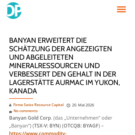
TO
Skip
to
NA
content
BANYAN ERWEITERT DIE
SCHÄTZUNG DER ANGEZEIGTEN
UND ABGELEITETEN
MINERALRESSOURCEN UND
VERBESSERT DEN GEHALT IN DER
LAGERSTÄTTE AURMAC IM YUKON,
KANADA
Firma Swiss Resource Capital
20. Mai 2026
No comments
Banyan Gold Corp
. (das „Unternehmen“ oder
„Banyan“) (
TSX-V: BYN
) (
OTCQB: BYAGF
)
–
https://www.commodity-