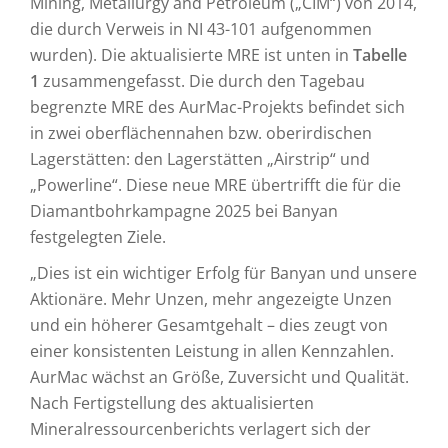
Mining, Metallurgy and Petroleum („CIM“) von 2014,
die durch Verweis in NI 43-101 aufgenommen
wurden). Die aktualisierte MRE ist unten in
Tabelle
1
zusammengefasst. Die durch den Tagebau
begrenzte MRE des AurMac-Projekts befindet sich
in zwei oberflächennahen bzw. oberirdischen
Lagerstätten: den Lagerstätten „Airstrip“ und
„Powerline“. Diese neue MRE übertrifft die für die
Diamantbohrkampagne 2025 bei Banyan
festgelegten Ziele.
„Dies ist ein wichtiger Erfolg für Banyan und unsere
Aktionäre. Mehr Unzen, mehr angezeigte Unzen
und ein höherer Gesamtgehalt – dies zeugt von
einer konsistenten Leistung in allen Kennzahlen.
AurMac wächst an Größe, Zuversicht und Qualität.
Nach Fertigstellung des aktualisierten
Mineralressourcenberichts verlagert sich der