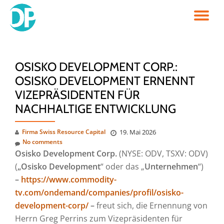
TO
Skip
to
NA
content
OSISKO DEVELOPMENT CORP.:
OSISKO DEVELOPMENT ERNENNT
VIZEPRÄSIDENTEN FÜR
NACHHALTIGE ENTWICKLUNG
Firma Swiss Resource Capital
19. Mai 2026
No comments
Osisko Development Corp.
(NYSE: ODV, TSXV: ODV)
(
„Osisko Development
“ oder das „
Unternehmen
“)
–
https://www.commodity-
tv.com/ondemand/companies/profil/osisko-
development-corp/
–
freut sich, die Ernennung von
Herrn Greg Perrins zum Vizepräsidenten für