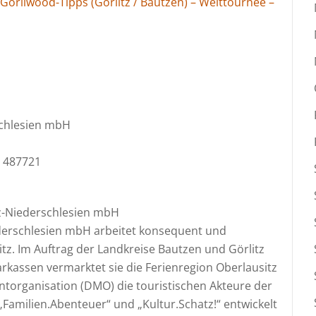
 Görliwood-Tipps (Görlitz / Bautzen) – Welttournee –
schlesien mbH
 487721
tz-Niederschlesien mbH
ederschlesien mbH arbeitet konsequent und
tz. Im Auftrag der Landkreise Bautzen und Görlitz
rkassen vermarktet sie die Ferienregion Oberlausitz
torganisation (DMO) die touristischen Akteure der
 „Familien.Abenteuer“ und „Kultur.Schatz!“ entwickelt