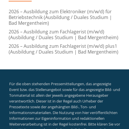
2026 – Ausbildung zum Elektroniker (m/w/d) für
Betriebstechnik (Ausbildung / Duales Studium |
Bad Mergentheim)
2026 – Ausbildung zum Fachlagerist (m/w/d)
(Ausbildung / Duales Studium | Bad Mergentheim)
2026 – Ausbildung zum Fachlagerist (m/w/d) plus1
(Ausbildung / Duales Studium | Bad Mergentheim)
Für die oben stehenden Pressemitteilungen, das angezeigte
Event bzw. das Stellenangebot sowie für das angezeigte Bild- und
Tonmaterial ist allein der jeweils angegebene Herausgeber
verantwortlich. Dieser ist in der Regel auch Urheber der
Pressetexte sowie der angehängten Bild-, Ton- und
Informationsmaterialien. Die Nutzung von hier veröffentlichten
Informationen zur Eigeninformation und redaktionellen
Weiterverarbeitung ist in der Regel kostenfrei. Bitte klären Sie vor