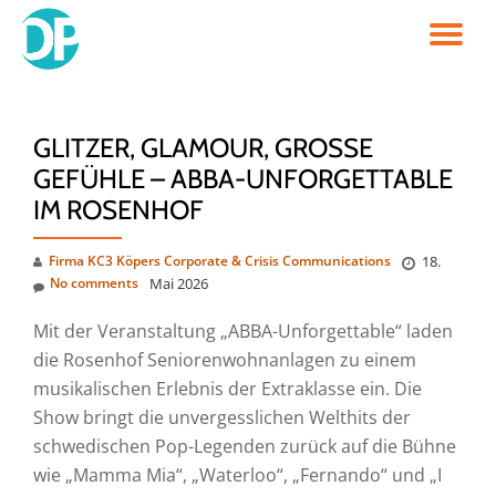
TO
Skip
to
NA
content
GLITZER, GLAMOUR, GROSSE G
EFÜHLE – ABBA-UNFORGETTABLE I
M ROSENHOF
Firma KC3 Köpers Corporate & Crisis Communications
18.
No comments
Mai 2026
Mit der Veranstaltung „ABBA-Unforgettable“ laden
die Rosenhof Seniorenwohnanlagen zu einem
musikalischen Erlebnis der Extraklasse ein. Die
Show bringt die unvergesslichen Welthits der
schwedischen Pop-Legenden zurück auf die Bühne
wie „Mamma Mia“, „Waterloo“, „Fernando“ und „I