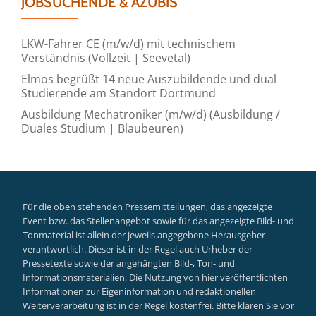
JOBSUCHENDE & AZUBIS
LKW-Fahrer CE (m/w/d) mit technischem
Verständnis (Vollzeit | Seevetal)
Elmos begrüßt 14 neue Auszubildende und dual
Studierende am Standort Dortmund
Ausbildung Mechatroniker (m/w/d) (Ausbildung /
Duales Studium | Blaubeuren)
Für die oben stehenden Pressemitteilungen, das angezeigte
Event bzw. das Stellenangebot sowie für das angezeigte Bild- und
Tonmaterial ist allein der jeweils angegebene Herausgeber
verantwortlich. Dieser ist in der Regel auch Urheber der
Pressetexte sowie der angehängten Bild-, Ton- und
Informationsmaterialien. Die Nutzung von hier veröffentlichten
Informationen zur Eigeninformation und redaktionellen
Weiterverarbeitung ist in der Regel kostenfrei. Bitte klären Sie vor