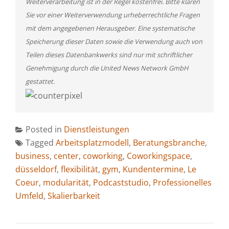
Weiterverarbeitung ist in der Regel kostenfrei. Bitte klären
Sie vor einer Weiterverwendung urheberrechtliche Fragen
mit dem angegebenen Herausgeber. Eine systematische
Speicherung dieser Daten sowie die Verwendung auch von
Teilen dieses Datenbankwerks sind nur mit schriftlicher
Genehmigung durch die United News Network GmbH
gestattet.
Posted in
Dienstleistungen
Tagged
Arbeitsplatzmodell
,
Beratungsbranche
,
business
,
center
,
coworking
,
Coworkingspace
,
düsseldorf
,
flexibilität
,
gym
,
Kundentermine
,
Le
Coeur
,
modularität
,
Podcaststudio
,
Professionelles
Umfeld
,
Skalierbarkeit