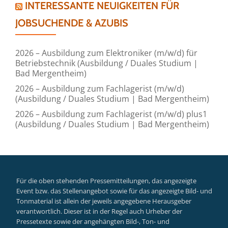
INTERESSANTE NEUIGKEITEN FÜR
JOBSUCHENDE & AZUBIS
2026 – Ausbildung zum Elektroniker (m/w/d) für
Betriebstechnik (Ausbildung / Duales Studium |
Bad Mergentheim)
2026 – Ausbildung zum Fachlagerist (m/w/d)
(Ausbildung / Duales Studium | Bad Mergentheim)
2026 – Ausbildung zum Fachlagerist (m/w/d) plus1
(Ausbildung / Duales Studium | Bad Mergentheim)
Für die oben stehenden Pressemitteilungen, das angezeigte
Event bzw. das Stellenangebot sowie für das angezeigte Bild- und
Tonmaterial ist allein der jeweils angegebene Herausgeber
verantwortlich. Dieser ist in der Regel auch Urheber der
Pressetexte sowie der angehängten Bild-, Ton- und