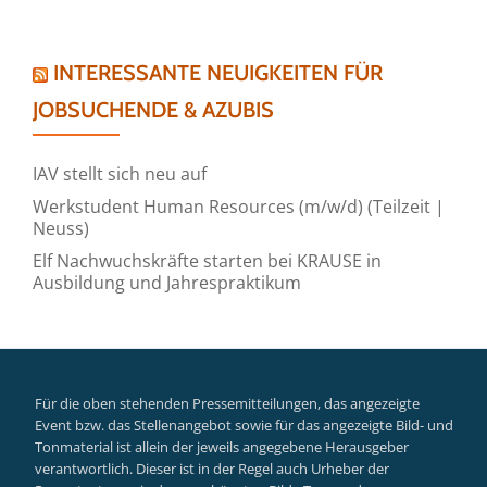
INTERESSANTE NEUIGKEITEN FÜR
JOBSUCHENDE & AZUBIS
IAV stellt sich neu auf
Werkstudent Human Resources (m/w/d) (Teilzeit |
Neuss)
Elf Nachwuchskräfte starten bei KRAUSE in
Ausbildung und Jahrespraktikum
Für die oben stehenden Pressemitteilungen, das angezeigte
Event bzw. das Stellenangebot sowie für das angezeigte Bild- und
Tonmaterial ist allein der jeweils angegebene Herausgeber
verantwortlich. Dieser ist in der Regel auch Urheber der