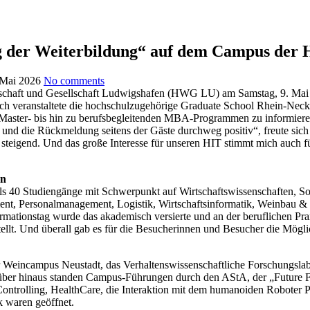
ag der Weiterbildung“ auf dem Campus de
 Mai 2026
No comments
tschaft und Gesellschaft Ludwigshafen (HWG LU) am Samstag, 9. Mai
ch veranstaltete die hochschulzugehörige Graduate School Rhein-Neck
r Master- bis hin zu berufsbegleitenden MBA-Programmen zu informiere
 und die Rückmeldung seitens der Gäste durchweg positiv“, freute sich
r steigend. Und das große Interesse für unseren HIT stimmt mich auch
en
s 40 Studiengänge mit Schwerpunkt auf Wirtschaftswissenschaften, S
ent, Personalmanagement, Logistik, Wirtschaftsinformatik, Weinbau &
tionstag wurde das akademisch versierte und an der beruflichen Pra
ellt. Und überall gab es für die Besucherinnen und Besucher die Mögl
r Weincampus Neustadt, das Verhaltenswissenschaftliche Forschungslab
arüber hinaus standen Campus-Führungen durch den AStA, der „Future
ntrolling, HealthCare, die Interaktion mit dem humanoiden Roboter P
k waren geöffnet.