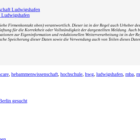
schaft Ludwigshafen
ft Ludwigshafen
iehe Firmenkontakt oben) verantwortlich. Dieser ist in der Regel auch Urheber des
tung für die Korrektheit oder Vollständigkeit der dargestellten Meldung. Auch b
ationen zur Eigeninformation und redaktionellen Weiterverarbeitung ist in der Reg
sche Speicherung dieser Daten sowie die Verwendung auch von Teilen dieses Date
hcare
,
hebammenwissenschaft
,
hochschule
,
hwg
,
ludwigshafen
,
mba
,
m
Berlin gesucht
ben