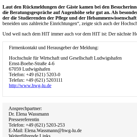
Laut den Rückmeldungen der Gäste kamen bei den Besucherinne
die Beratungsgespräche auf Augenhöhe sehr gut an. Als besond
der die Studierenden der Pflege und der Hebammenwissenschaft i
beneiden uns zahlreiche Einrichtungen“, zeigte sich auch der Hochsch
Und weil nach dem HIT immer auch vor dem HIT ist: Der nächste Hoc
Firmenkontakt und Herausgeber der Meldung:
Hochschule für Wirtschaft und Gesellschaft Ludwigshafen
Ernst-Boehe-Straße 4-6
67059 Ludwigshafen
Telefon: +49 (621) 5203-0
Telefax: +49 (621) 5203111
http://www.hwg-lu.de
Ansprechpartner:
Dr. Elena Wassmann
Pressereferentin
Telefon: +49 (621) 5203-253
E-Mail: Elena.Wassmann@hwg-lu.de
Weiterführende Links