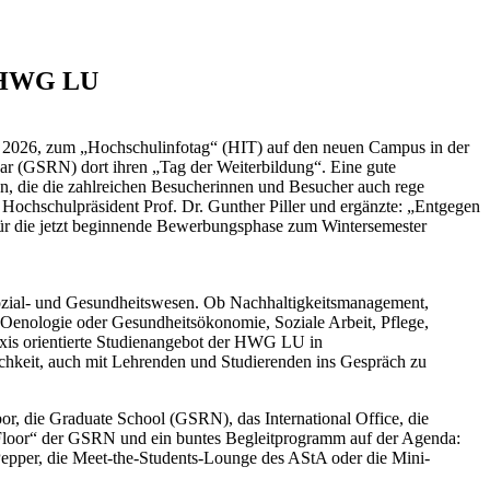
r HWG LU
 2026, zum „Hochschulinfotag“ (HIT) auf den neuen Campus in der
ar (GSRN) dort ihren „Tag der Weiterbildung“. Eine gute
n, die die zahlreichen Besucherinnen und Besucher auch rege
 Hochschulpräsident Prof. Dr. Gunther Piller und ergänzte: „Entgegen
 für die jetzt beginnende Bewerbungsphase zum Wintersemester
ozial- und Gesundheitswesen. Ob Nachhaltigkeitsmanagement,
 Oenologie oder Gesundheitsökonomie, Soziale Arbeit, Pflege,
xis orientierte Studienangebot der HWG LU in
ichkeit, auch mit Lehrenden und Studierenden ins Gespräch zu
or, die Graduate School (GSRN), das International Office, die
 Floor“ der GSRN und ein buntes Begleitprogramm auf der Agenda:
epper, die Meet-the-Students-Lounge des AStA oder die Mini-