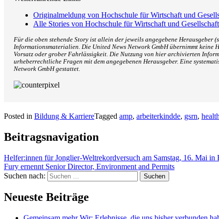
Originalmeldung von Hochschule für Wirtschaft und Gesell
Alle Stories von Hochschule für Wirtschaft und Gesellscha
Für die oben stehende Story ist allein der jeweils angegebene Herausgeber (s
Informationsmaterialien. Die United News Network GmbH übernimmt keine Haf
Vorsatz oder grober Fahrlässigkeit. Die Nutzung von hier archivierten Inform
urheberrechtliche Fragen mit dem angegebenen Herausgeber. Eine systemati
Network GmbH gestattet.
Posted in
Bildung & Karriere
Tagged
amp
,
arbeiterkindde
,
gsrn
,
healt
Beitragsnavigation
Helfer:innen für Jonglier-Weltrekordversuch am Samstag, 16. Mai in 
Fury ernennt Senior Director, Environment and Permits
Suchen nach:
Neueste Beiträge
Gemeinsam mehr Wir: Erlebnisse, die uns bisher verbunden ha