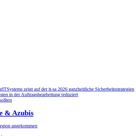
ITSystems zeigt auf der it-sa 2026 ganzheitliche Sicherheitsstrategien
ten in der Auftragsbearbeitung reduziert
ollten
de & Azubis
r Region angekommen