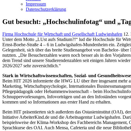
Impressum
Datenschutzerklärung
Gut besucht: „Hochschulinfotag“ und „T
Firma Hochschule für Wirtschaft und Gesellschaft Ludwigshafen
12.
Unter dem Motto „LUst aufs Studium?!“ lud die Hochschule für Wir
Ernst-Boehe-Straße 4 – 6 in Ludwigshafen-Mundenheim ein. Zeitglei
Gelegenheit, sich über das breite Studienangebot von Bachelor- übe
nutzten. „Die Besucherzahlen waren noch besser als in den Vorjahren
dem Trend sind unsere Studierendenzahlen seit einigen Jahren wiede
2026/2027 sehr zuversichtlich.“
Stark in Wirtschaftswissenschaften, Sozial- und Gesundheitswes
Beim HIT 2026 informierte die HWG LU über ihre insgesamt mehr al
Marketing, Wirtschaftspsychologie, Internationales Businessmanagem
Pflegepädagogik oder Hebammenwissenschaft – beim Hochschulinforma
Schnuppervorlesungen, Infovorträgen und an den Infoständen vorgest
kommen und so Informationen aus erster Hand zu erhalten.
Beim HIT präsentierten sich außerdem das Ostasieninstitut (OAI), de
Initiative ArbeiterKind.de und die Arbeitsagentur Ludwigshafen. D
beispielsweise der Klima-Workshop des Fachbereichs Management, Co
Sprachkurse des OAI. Auch Mensa, Cafeteria und die neue Bibliothe