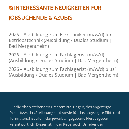
INTERESSANTE NEUIGKEITEN FÜR
JOBSUCHENDE & AZUBIS
2026 – Ausbildung zum Elektroniker (m/w/d) für
Betriebstechnik (Ausbildung / Duales Studium |
Bad Mergentheim)
2026 – Ausbildung zum Fachlagerist (m/w/d)
(Ausbildung / Duales Studium | Bad Mergentheim)
2026 – Ausbildung zum Fachlagerist (m/w/d) plus1
(Ausbildung / Duales Studium | Bad Mergentheim)
Für die oben stehenden Pressemitteilungen, das angezeigte
Event bzw. das Stellenangebot sowie für das angezeigte Bild- und
Tonmaterial ist allein der jeweils angegebene Herausgeber
verantwortlich. Dieser ist in der Regel auch Urheber der