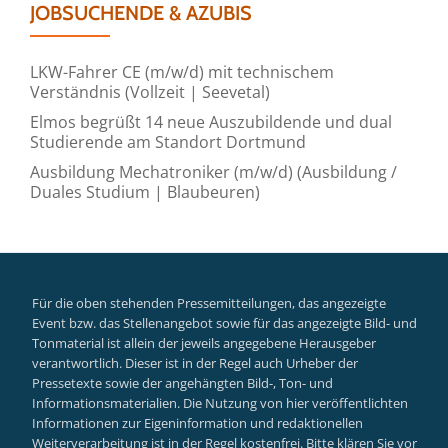
JOBSUCHENDE & AZUBIS
LKW-Fahrer CE (m/w/d) mit technischem
Verständnis (Vollzeit | Seevetal)
Elmos begrüßt 14 neue Auszubildende und dual
Studierende am Standort Dortmund
Ausbildung Mechatroniker (m/w/d) (Ausbildung /
Duales Studium | Blaubeuren)
Für die oben stehenden Pressemitteilungen, das angezeigte
Event bzw. das Stellenangebot sowie für das angezeigte Bild- und
Tonmaterial ist allein der jeweils angegebene Herausgeber
verantwortlich. Dieser ist in der Regel auch Urheber der
Pressetexte sowie der angehängten Bild-, Ton- und
Informationsmaterialien. Die Nutzung von hier veröffentlichten
Informationen zur Eigeninformation und redaktionellen
Weiterverarbeitung ist in der Regel kostenfrei. Bitte klären Sie vor