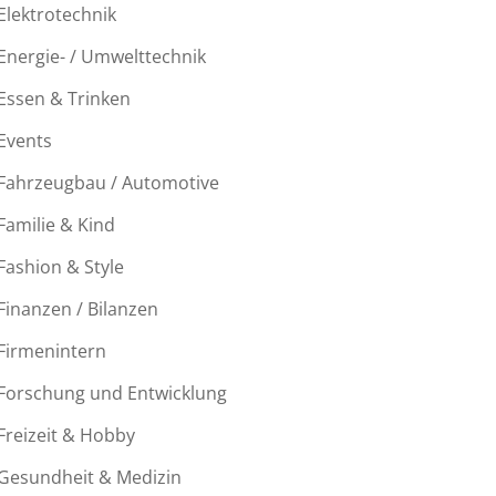
Elektrotechnik
Energie- / Umwelttechnik
Essen & Trinken
Events
Fahrzeugbau / Automotive
Familie & Kind
Fashion & Style
Finanzen / Bilanzen
Firmenintern
Forschung und Entwicklung
Freizeit & Hobby
Gesundheit & Medizin