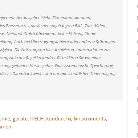
angegebene Herausgeber (siehe Firmenkontakt oben)
des Pressetextes, sowie der angehängten Bild-, Ton-, Video-,
News Network GmbH übernimmt keine Haftung für die
 Meldung. Auch bei Übertragungsfehlern oder anderen Störungen
ssigkeit. Die Nutzung von hier archivierten Informationen zur
g ist in der Regel kostenfrei. Bitte klären Sie vor einer
m angegebenen Herausgeber. Eine systematische Speicherung
 dieses Datenbankwerks sind nur mit schriftlicher Genehmigung
emie
,
geräte
,
ITECH
,
kunden
,
lxi
,
lxinstruments
,
hmen