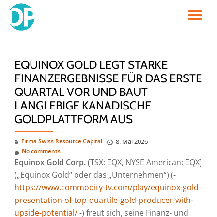
TO
Skip
to
NA
content
EQUINOX GOLD LEGT STARKE
FINANZERGEBNISSE FÜR DAS ERSTE
QUARTAL VOR UND BAUT
LANGLEBIGE KANADISCHE
GOLDPLATTFORM AUS
Firma Swiss Resource Capital
8. Mai 2026
No comments
Equinox Gold Corp.
(TSX: EQX, NYSE American: EQX)
(„Equinox Gold“ oder das „Unternehmen“) (-
https://www.commodity-tv.com/play/equinox-gold-
presentation-of-top-quartile-gold-producer-with-
upside-potential/
-) freut sich, seine Finanz- und