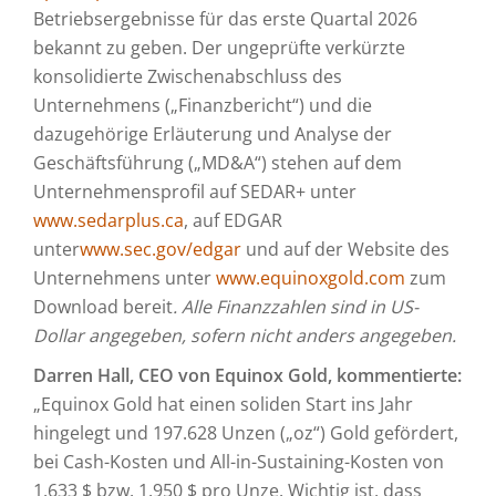
Betriebsergebnisse für das erste Quartal 2026
bekannt zu geben. Der ungeprüfte verkürzte
konsolidierte Zwischenabschluss des
Unternehmens („Finanzbericht“) und die
dazugehörige Erläuterung und Analyse der
Geschäftsführung („MD&A“) stehen auf dem
Unternehmensprofil auf SEDAR+ unter
www.sedarplus.ca
, auf EDGAR
unter
www.sec.gov/edgar
und auf der Website des
Unternehmens unter
www.equinoxgold.com
zum
Download bereit
. Alle Finanzzahlen sind in US-
Dollar angegeben, sofern nicht anders angegeben.
Darren Hall, CEO von Equinox Gold, kommentierte:
„Equinox Gold hat einen soliden Start ins Jahr
hingelegt und 197.628 Unzen („oz“) Gold gefördert,
bei Cash-Kosten und All-in-Sustaining-Kosten von
1.633 $ bzw. 1.950 $ pro Unze. Wichtig ist, dass