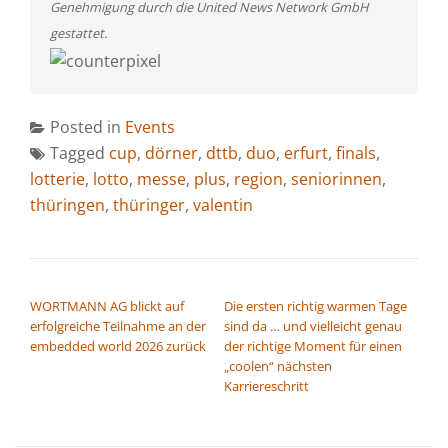
Genehmigung durch die United News Network GmbH
gestattet.
Posted in
Events
Tagged
cup
,
dörner
,
dttb
,
duo
,
erfurt
,
finals
,
lotterie
,
lotto
,
messe
,
plus
,
region
,
seniorinnen
,
thüringen
,
thüringer
,
valentin
BEITRAGSNAVIGATION
WORTMANN AG blickt auf
Die ersten richtig warmen Tage
erfolgreiche Teilnahme an der
sind da … und vielleicht genau
embedded world 2026 zurück
der richtige Moment für einen
„coolen“ nächsten
Karriereschritt