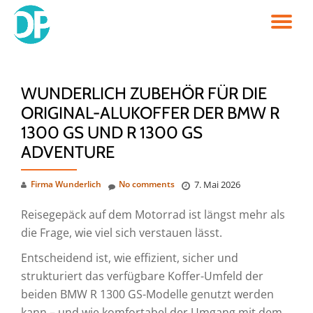
TO
Skip
to
NA
content
WUNDERLICH ZUBEHÖR FÜR DIE
ORIGINAL-ALUKOFFER DER BMW R
1300 GS UND R 1300 GS
ADVENTURE
Firma Wunderlich
No comments
7. Mai 2026
Reisegepäck auf dem Motorrad ist längst mehr als
die Frage, wie viel sich verstauen lässt.
Entscheidend ist, wie effizient, sicher und
strukturiert das verfügbare Koffer-Umfeld der
beiden BMW R 1300 GS-Modelle genutzt werden
kann – und wie komfortabel der Umgang mit dem