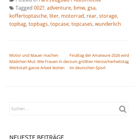
Tagged
002?
,
adventure
,
bmw
,
gsa
,
koffertoptasche
,
liter
,
motorrad
,
rear
,
storage
,
topbag
,
topbags
,
topcase
,
topcases
,
wunderlich
BEITRAGSNAVIGATION
Motor und Mauer machen
Finaltag der Amateure 2026 wird
Mädchen Mut: Wie Frauen in der
zum größten Herzsicherheitstag
Werkstatt ganze Arbeit leisten
im deutschen Sport
NEUESTE BEITRÄGE