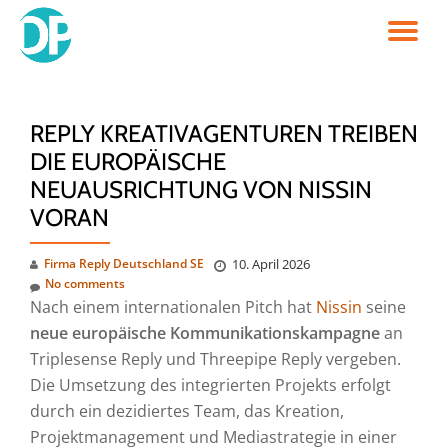
TO
Skip
to
NA
content
REPLY KREATIVAGENTUREN TREIBEN
DIE EUROPÄISCHE
NEUAUSRICHTUNG VON NISSIN
VORAN
Firma Reply Deutschland SE
10. April 2026
No comments
Nach einem internationalen Pitch hat
Nissin
seine
neue europäische Kommunikationskampagne
an
Triplesense Reply und Threepipe Reply vergeben.
Die Umsetzung des integrierten Projekts erfolgt
durch ein dezidiertes Team, das Kreation,
Projektmanagement und Mediastrategie in einer