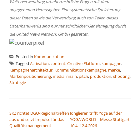
Weiterverwendung urheberrechtliche Fragen mit dem
angegebenen Herausgeber. Eine systematische Speicherung
dieser Daten sowie die Verwendung auch von Teilen dieses
Datenbankwerks sind nur mit schriftlicher Genehmigung durch
die United News Network GmbH gestattet.
Posted in
Kommunikation
Tagged
Activation
,
content
,
Creative Platform
,
kampagne
,
Kampagnenarchitektur
,
Kommunikationskampagne
,
marke
,
Markenpositionierung
,
media
,
nissin
,
pitch
,
produktion
,
shooting
,
Strategie
BEITRAGSNAVIGATION
SKZ richtet DGQ-Regionaltreffen
Jonglieren trifft Yoga auf der
aus und setzt Impulse für das
YOGA WORLD – Messe Stuttgart
Qualitätsmanagement
10.4.-12.4.2026