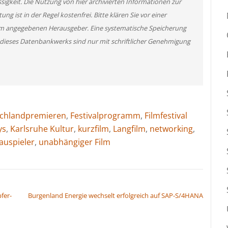
ssigkeit. Die Nutzung von hier archivierten Informationen zur
g ist in der Regel kostenfrei. Bitte klären Sie vor einer
m angegebenen Herausgeber. Eine systematische Speicherung
 dieses Datenbankwerks sind nur mit schriftlicher Genehmigung
chlandpremieren
,
Festivalprogramm
,
Filmfestival
ys
,
Karlsruhe Kultur
,
kurzfilm
,
Langfilm
,
networking
,
auspieler
,
unabhängiger Film
fer-
Burgenland Energie wechselt erfolgreich auf SAP-S/4HANA