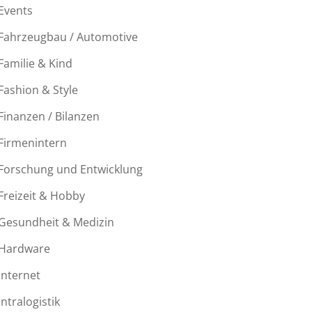
Events
Fahrzeugbau / Automotive
Familie & Kind
Fashion & Style
Finanzen / Bilanzen
Firmenintern
Forschung und Entwicklung
Freizeit & Hobby
Gesundheit & Medizin
Hardware
Internet
Intralogistik