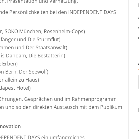
ch, Präsentation und Vernetzung.
ende Persönlichkeiten bei den INDEPENDENT DAYS
er, SOKO München, Rosenheim-Cops)
nfänger und Die Sturmflut)
ammen und Der Staatsanwalt)
is Dahoam, Die Bestatterin)
& Erben)
on Bern, Der Seewolf)
r allein zu Haus)
apest Hotel)
rführungen, Gesprächen und im Rahmenprogramm
orgen und so den direkten Austausch mit dem Publikum
nnovation
NDEPENDENT DAYS ein umfangreiches