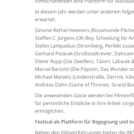
Filmschaffenden eine Plattform für Austaus
In diesem Jahr werden unter anderem folg
erwartet:
Simone Rethel-Heesters (Rosamunde Pilch
Steffen C. Jürgens (Oh Boy, Scheidung für A
Stefan Lampadius (Stromberg, Perfekt zus
Gerhard Polacek (Großstadtrevier, Dahoam 
Dieter Rupp (Die Zweiflers, Tatort, Labaule 
Marcel Barsotti (Die Päpstin, Das Wunder v
Michael Marwitz (Lindenstraße, Derrick, Väte
Andreas Dahn (Game of Thrones, Grand Bud
Die anwesenden Gäste werden bei Filmvo
für persönliche Einblicke in ihre Arbeit s
ermöglichen.
Festival als Plattform für Begegnung und I
Neben den Filmvorführungen bieten die I