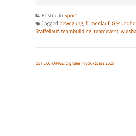
Posted in
Sport
Tagged
bewegung
,
firmenlauf
,
Gesundhei
Staffellauf
,
teambuilding
,
teamevent
,
wiesb
BEITRAGSNAVIGATION
GS1 EXCHANGE: Digitaler Produktpass 2026