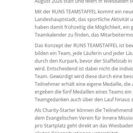
August 2026 statt und feiert in Wiesbaden s
Mit der RUN5 TEAMSTAFFEL kommt ein neues
Landeshauptstadt, das sportliche Aktivitä
haben damit frühzeitig die Möglichkeit, ei
Teamkalender zu finden, das Mitarbeitermot
Das Konzept der RUN5 TEAMSTAFFEL ist bewu
bilden ein Team, jede Läuferin und jeder Lä
durch den Kurpark, bevor der Staffelstab 
wird. Entscheidend ist dabei nicht die indiv
Team. Gewürdigt wird diese durch eine beso
Teilnehmer erhält eine eigene Medaille, die 
ergeben die fünf Medaillen eines Teams e
Teamgedanken auch über den Lauf hinaus s
Als Charity-Starter können die Teilnehmen
dem Evangelischen Verein für Innere Mission
pro Startplatz geht direkt an das Wiesbade