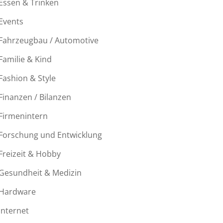
Essen & Trinken
Events
Fahrzeugbau / Automotive
Familie & Kind
Fashion & Style
Finanzen / Bilanzen
Firmenintern
Forschung und Entwicklung
Freizeit & Hobby
Gesundheit & Medizin
Hardware
Internet