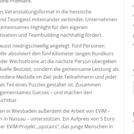
eine Premiere.
 Veranstaltungsformat in die hessische
t und Teamgeist miteinander verbindet. Unternehmen
n gemeinsames Highlight für den eigenen
ivation und Teambuilding nachhaltig fördert.
sst niedrigschwellig angelegt: Fünf Personen
ufer absolviert den fünf Kilometer langen Rundkurs
in der Wechselzone an die nächste Person übergeben
iduelle Bestzeit, sondern die gemeinsame Leistung als
ndere Medaille im Ziel: Jede Teilnehmerin und jeder
als Teil eines Puzzles gestaltet ist. Zusammen
in gemeinsames Ganzes – und machen den
ichtbar.
den in Wiesbaden außerdem die Arbeit von EVIM –
 in Nassau – unterstützen. Ein Aufpreis von 5 Euro
ner EVIM-Projekt „upstairs“, das junge Menschen in