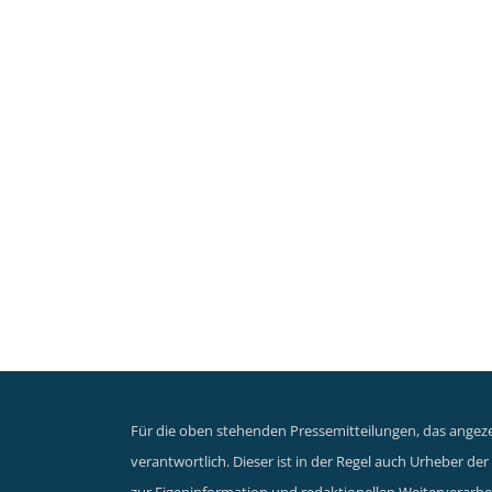
Für die oben stehenden Pressemitteilungen, das angezei
verantwortlich. Dieser ist in der Regel auch Urheber d