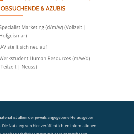
JOBSUCHENDE & AZUBIS
Specialist Marketing (d/m/w) (Vollzeit |
Hofgeismar)
IAV stellt sich neu auf
Werkstudent Human Resources (m/w/d)
(Teilzeit | Neuss)
terial ist allein der jeweils angegebene Herausgeber
n. Die Nutzung von hier veröffentlichten Informationen