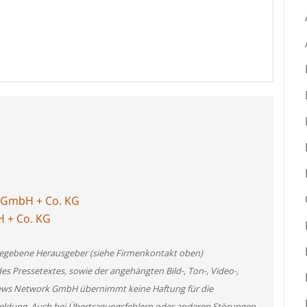
r GmbH + Co. KG
H + Co. KG
angegebene Herausgeber (siehe Firmenkontakt oben)
des Pressetextes, sowie der angehängten Bild-, Ton-, Video-,
News Network GmbH übernimmt keine Haftung für die
 Meldung. Auch bei Übertragungsfehlern oder anderen Störungen