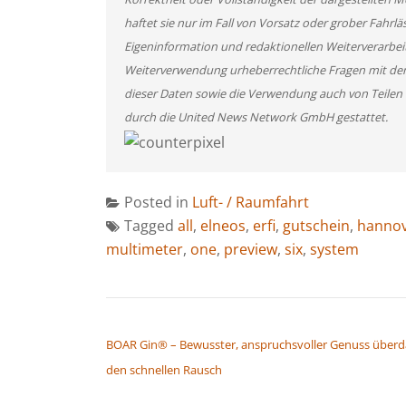
haftet sie nur im Fall von Vorsatz oder grober Fahrlä
Eigeninformation und redaktionellen Weiterverarbeitun
Weiterverwendung urheberrechtliche Fragen mit de
dieser Daten sowie die Verwendung auch von Teilen
durch die United News Network GmbH gestattet.
Posted in
Luft- / Raumfahrt
Tagged
all
,
elneos
,
erfi
,
gutschein
,
hanno
multimeter
,
one
,
preview
,
six
,
system
BEITRAGSNAVIGATION
BOAR Gin® – Bewusster, anspruchsvoller Genuss überd
den schnellen Rausch