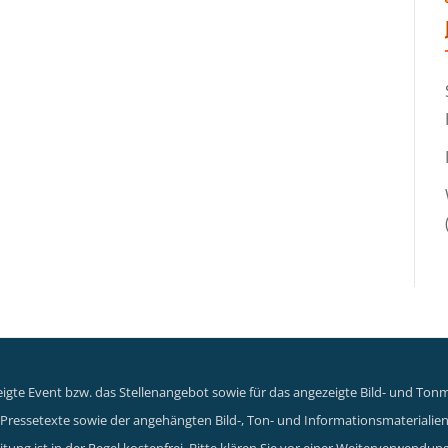
gte Event bzw. das Stellenangebot sowie für das angezeigte Bild- und Tonma
er Pressetexte sowie der angehängten Bild-, Ton- und Informationsmaterialie