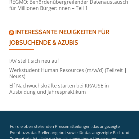
REGMO: Behördenübergreifender Datenaustausch
für Millionen Bürger:innen – Teil 1
INTERESSANTE NEUIGKEITEN FÜR
JOBSUCHENDE & AZUBIS
IAV stellt sich neu auf
Werkstudent Human Resources (m/w/d) (Teilzeit |
Neuss)
Elf Nachwuchskräfte starten bei KRAUSE in
Ausbildung und Jahrespraktikum
Für die oben stehenden Pressemitteilungen, das angezeigte
Event bzw. das Stellenangebot sowie für das angezeigte Bild- und
Tonmaterial ist allein der jeweils angegebene Herausgeber