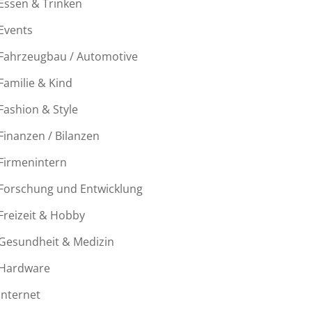
Essen & Trinken
Events
Fahrzeugbau / Automotive
Familie & Kind
Fashion & Style
Finanzen / Bilanzen
Firmenintern
Forschung und Entwicklung
Freizeit & Hobby
Gesundheit & Medizin
Hardware
Internet