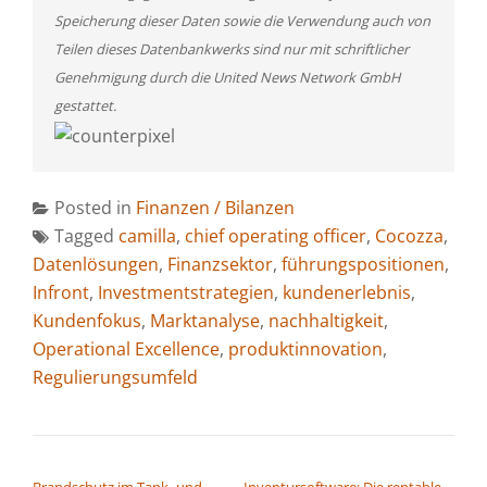
Speicherung dieser Daten sowie die Verwendung auch von
Teilen dieses Datenbankwerks sind nur mit schriftlicher
Genehmigung durch die United News Network GmbH
gestattet.
Posted in
Finanzen / Bilanzen
Tagged
camilla
,
chief operating officer
,
Cocozza
,
Datenlösungen
,
Finanzsektor
,
führungspositionen
,
Infront
,
Investmentstrategien
,
kundenerlebnis
,
Kundenfokus
,
Marktanalyse
,
nachhaltigkeit
,
Operational Excellence
,
produktinnovation
,
Regulierungsumfeld
BEITRAGSNAVIGATION
Brandschutz im Tank- und
Inventursoftware: Die rentable