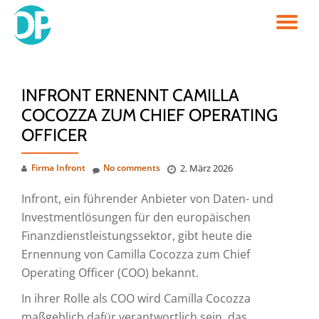
TO
Skip
to
NA
content
INFRONT ERNENNT CAMILLA
COCOZZA ZUM CHIEF OPERATING
OFFICER
Firma Infront
No comments
2. März 2026
Infront, ein führender Anbieter von Daten- und
Investmentlösungen für den europäischen
Finanzdienstleistungssektor, gibt heute die
Ernennung von Camilla Cocozza zum Chief
Operating Officer (COO) bekannt.
In ihrer Rolle als COO wird Camilla Cocozza
maßgeblich dafür verantwortlich sein, das