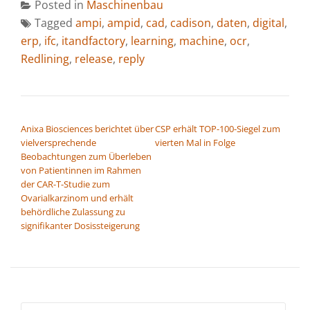
Posted in
Maschinenbau
Tagged
ampi
,
ampid
,
cad
,
cadison
,
daten
,
digital
,
erp
,
ifc
,
itandfactory
,
learning
,
machine
,
ocr
,
Redlining
,
release
,
reply
BEITRAGSNAVIGATION
Anixa Biosciences berichtet über
CSP erhält TOP-100-Siegel zum
vielversprechende
vierten Mal in Folge
Beobachtungen zum Überleben
von Patientinnen im Rahmen
der CAR-T-Studie zum
Ovarialkarzinom und erhält
behördliche Zulassung zu
signifikanter Dosissteigerung