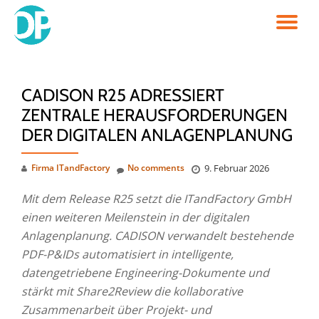
TO
Skip
to
NA
content
CADISON R25 ADRESSIERT
ZENTRALE HERAUSFORDERUNGEN
DER DIGITALEN ANLAGENPLANUNG
Firma ITandFactory
No comments
9. Februar 2026
Mit dem Release R25 setzt die ITandFactory GmbH
einen weiteren Meilenstein in der digitalen
Anlagenplanung. CADISON verwandelt bestehende
PDF-P&IDs automatisiert in intelligente,
datengetriebene Engineering-Dokumente und
stärkt mit Share2Review die kollaborative
Zusammenarbeit über Projekt- und