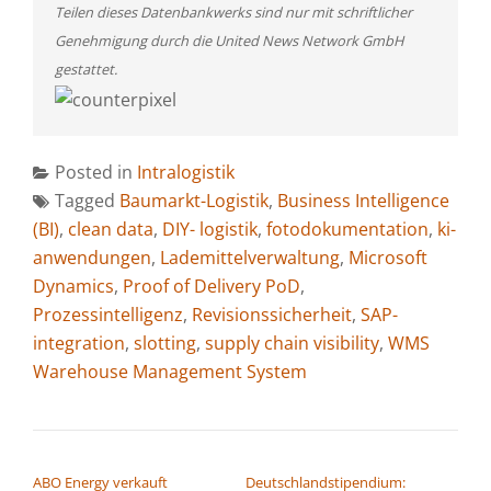
Teilen dieses Datenbankwerks sind nur mit schriftlicher
Genehmigung durch die United News Network GmbH
gestattet.
Posted in
Intralogistik
Tagged
Baumarkt-Logistik
,
Business Intelligence
(BI)
,
clean data
,
DIY- logistik
,
fotodokumentation
,
ki-
anwendungen
,
Lademittelverwaltung
,
Microsoft
Dynamics
,
Proof of Delivery PoD
,
Prozessintelligenz
,
Revisionssicherheit
,
SAP-
integration
,
slotting
,
supply chain visibility
,
WMS
Warehouse Management System
BEITRAGSNAVIGATION
ABO Energy verkauft
Deutschlandstipendium: