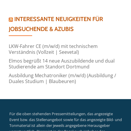
INTERESSANTE NEUIGKEITEN FÜR
JOBSUCHENDE & AZUBIS
LKW-Fahrer CE (m/w/d) mit technischem
Verständnis (Vollzeit | Seevetal)
Elmos begrüßt 14 neue Auszubildende und dual
Studierende am Standort Dortmund
Ausbildung Mechatroniker (m/w/d) (Ausbildung /
Duales Studium | Blaubeuren)
Für die oben stehenden Pressemitteilungen, das angezeigte
Event bzw. das Stellenangebot sowie für das angezeigte Bild- und
Tonmaterial ist allein der jeweils angegebene Herausgeber