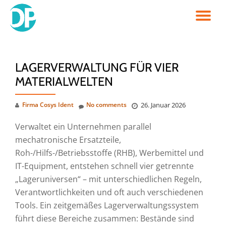
TO
Skip
to
NA
content
LAGERVERWALTUNG FÜR VIER
MATERIALWELTEN
Firma Cosys Ident
No comments
26. Januar 2026
Verwaltet ein Unternehmen parallel
mechatronische Ersatzteile,
Roh-/Hilfs-/Betriebsstoffe (RHB), Werbemittel und
IT-Equipment, entstehen schnell vier getrennte
„Lageruniversen“ – mit unterschiedlichen Regeln,
Verantwortlichkeiten und oft auch verschiedenen
Tools. Ein zeitgemäßes Lagerverwaltungssystem
führt diese Bereiche zusammen: Bestände sind