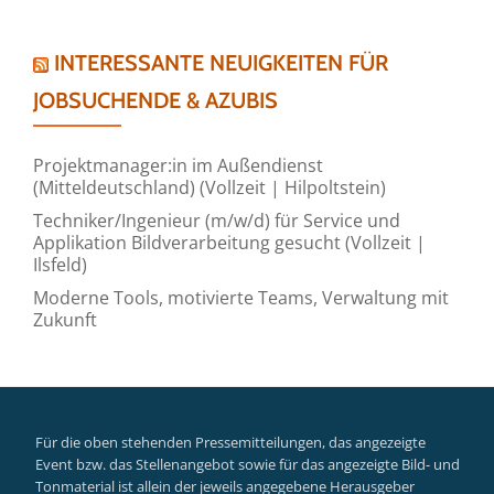
INTERESSANTE NEUIGKEITEN FÜR
JOBSUCHENDE & AZUBIS
Projektmanager:in im Außendienst
(Mitteldeutschland) (Vollzeit | Hilpoltstein)
Techniker/Ingenieur (m/w/d) für Service und
Applikation Bildverarbeitung gesucht (Vollzeit |
Ilsfeld)
Moderne Tools, motivierte Teams, Verwaltung mit
Zukunft
Für die oben stehenden Pressemitteilungen, das angezeigte
Event bzw. das Stellenangebot sowie für das angezeigte Bild- und
Tonmaterial ist allein der jeweils angegebene Herausgeber