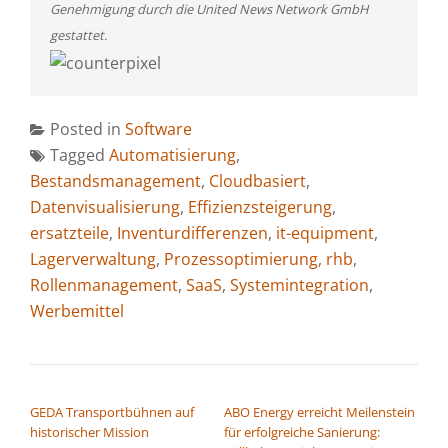
Genehmigung durch die United News Network GmbH
gestattet.
Posted in
Software
Tagged
Automatisierung
,
Bestandsmanagement
,
Cloudbasiert
,
Datenvisualisierung
,
Effizienzsteigerung
,
ersatzteile
,
Inventurdifferenzen
,
it-equipment
,
Lagerverwaltung
,
Prozessoptimierung
,
rhb
,
Rollenmanagement
,
SaaS
,
Systemintegration
,
Werbemittel
BEITRAGSNAVIGATION
GEDA Transportbühnen auf
ABO Energy erreicht Meilenstein
historischer Mission
für erfolgreiche Sanierung: