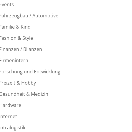
Events
Fahrzeugbau / Automotive
Familie & Kind
Fashion & Style
Finanzen / Bilanzen
Firmenintern
Forschung und Entwicklung
Freizeit & Hobby
Gesundheit & Medizin
Hardware
Internet
Intralogistik