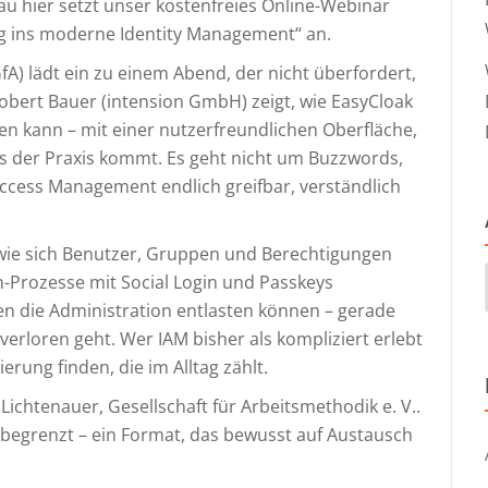
enau hier setzt unser kostenfreies Online-Webinar
eg ins moderne Identity Management“ an.
GfA) lädt ein zu einem Abend, der nicht überfordert,
Robert Bauer (intension GmbH) zeigt, wie EasyCloak
en kann – mit einer nutzerfreundlichen Oberfläche,
s der Praxis kommt. Es geht nicht um Buzzwords,
Access Management endlich greifbar, verständlich
 wie sich Benutzer, Gruppen und Berechtigungen
-Prozesse mit Social Login und Passkeys
nen die Administration entlasten können – gerade
 verloren geht. Wer IAM bisher als kompliziert erlebt
rung finden, die im Alltag zählt.
Lichtenauer, Gesellschaft für Arbeitsmethodik e. V..
nd begrenzt – ein Format, das bewusst auf Austausch