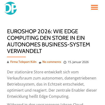
TO
Skip
to
NA
content
EUROSHOP 2026: WIE EDGE
COMPUTING DEN STORE IN EIN
AUTONOMES BUSINESS-SYSTEM
VERWANDELT
Firma Teleport Köln
No comments
15. Januar 2026
Der stationäre Store entwickelt sich vom
Verkaufsraum zum autonomen, datengetriebenen
Betriebssystem, das in Echtzeit entscheidet,
optimiert und reagiert. Der zentrale Enabler dieser
Entwicklung heißt Edge Computing.
Während in den vergangenen Jahren Cloud-