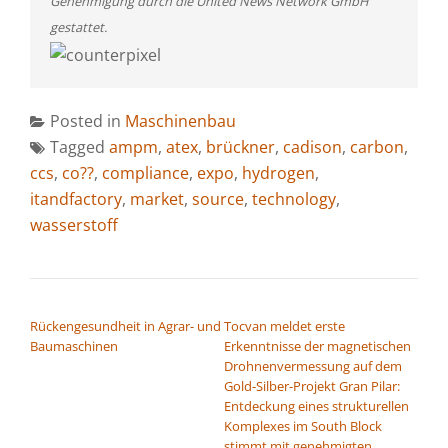
Genehmigung durch die United News Network GmbH
gestattet.
Posted in
Maschinenbau
Tagged
ampm
,
atex
,
brückner
,
cadison
,
carbon
,
ccs
,
co??
,
compliance
,
expo
,
hydrogen
,
itandfactory
,
market
,
source
,
technology
,
wasserstoff
BEITRAGSNAVIGATION
Rückengesundheit in Agrar- und
Tocvan meldet erste
Baumaschinen
Erkenntnisse der magnetischen
Drohnenvermessung auf dem
Gold-Silber-Projekt Gran Pilar:
Entdeckung eines strukturellen
Komplexes im South Block
stimmt mit genehmigten