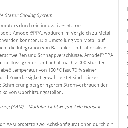
A Stator Cooling System
romotors durch ein innovatives Stator-
nsqo’s Amodel
®
PPA, wodurch im Vergleich zu Metall
 werden konnten. Die Umstellung von Metall auf
cht die Integration von Bauteilen und rationalisiert
®
Laserschweißen und Schnappverschlüsse. Amodel
PPA
mobilflüssigkeiten und behält nach 2.000 Stunden
iebeöltemperatur von 150 °C fast 70 % seiner
und Zuverlässigkeit gewährleistet sind. Dieses
ise Schmierung bei geringerem Stromverbrauch der
siko von Überhitzungsstellen.
uring
(AAM) – Modular Lightweight Axle Housing
von AAM ersetzte zwei Achskonfigurationen durch ein