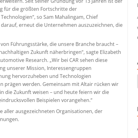
 erweitern. Seit seiner Gründung vor 13 Jahren ist der
 für die größten Fortschritte der
r Technologien“, so Sam Mahalingam, Chief
olz darauf, erneut die Unternehmen auszuzeichnen, die
rt von Führungsstärke, die unsere Branche braucht –
 nachhaltigen Zukunft näherbringen“, sagte Elizabeth
Automotive Research. „Wir bei CAR sehen diese
ng unserer Mission, Interessengruppen
hung hervorzuheben und Technologien
en prägen werden. Gemeinsam mit Altair rücken wir
n die Zukunft weisen – und heute feiern wir die
eindrucksvollen Beispielen vorangehen.“
te aller ausgezeichneten Organisationen, der
hnungen.