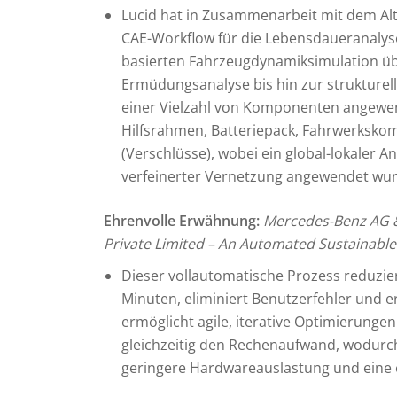
Lucid hat in Zusammenarbeit mit dem Alt
CAE-Workflow für die Lebensdaueranalyse
basierten Fahrzeugdynamiksimulation über 
Ermüdungsanalyse bis hin zur strukturel
einer Vielzahl von Komponenten angewen
Hilfsrahmen, Batteriepack, Fahrwerksk
(Verschlüsse), wobei ein global-lokaler A
verfeinerter Vernetzung angewendet wur
Ehrenvolle Erwähnung:
Mercedes-Benz AG 
Private Limited
– An Automated Sustainable
Dieser vollautomatische Prozess reduzier
Minuten, eliminiert Benutzerfehler und e
ermöglicht agile, iterative Optimierunge
gleichzeitig den Rechenaufwand, wodurch
geringere Hardwareauslastung und eine e