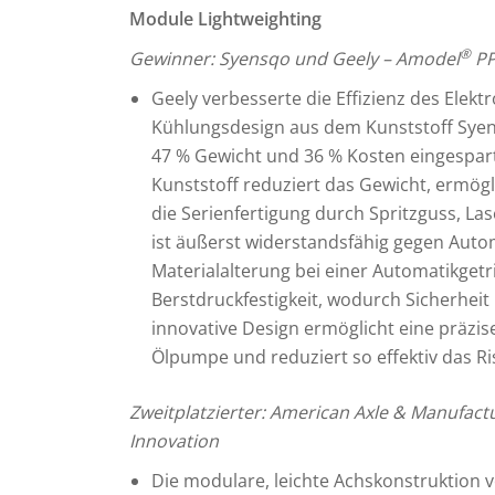
Module Lightweighting
®
Gewinner: Syensqo und Geely
– Amodel
PP
Geely verbesserte die Effizienz des Elekt
Kühlungsdesign aus dem Kunststoff Sye
47 % Gewicht und 36 % Kosten eingespart
Kunststoff reduziert das Gewicht, ermögli
die Serienfertigung durch Spritzguss, 
ist äußerst widerstandsfähig gegen Auto
Materialalterung bei einer Automatikgetr
Berstdruckfestigkeit, wodurch Sicherheit 
innovative Design ermöglicht eine präz
Ölpumpe und reduziert so effektiv das Ri
Zweitplatzierter: American Axle & Manufact
Innovation
Die modulare, leichte Achskonstruktion 