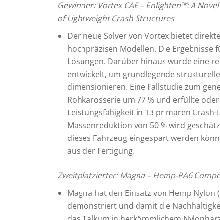
Gewinner: Vortex CAE –
Enlighten™: A
Novel
of Lightweight Crash Structures
Der neue Solver von Vortex bietet direkt
hochpräzisen Modellen. Die Ergebnisse f
Lösungen. Darüber hinaus wurde eine rec
entwickelt, um grundlegende strukturelle
dimensionieren. Eine Fallstudie zum gene
Rohkarosserie um 77 % und erfüllte oder ü
Leistungsfähigkeit in 13 primären Crash-
Massenreduktion von 50 % wird geschätzt
dieses Fahrzeug eingespart werden könn
aus der Fertigung.
Zweitplatzierter: Magna – Hemp-PA6 Compos
Magna hat den Einsatz von Hemp Nylon (P
demonstriert und damit die Nachhaltigkei
das Talkum in herkömmlichem Nylonhar