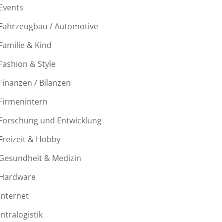
Events
Fahrzeugbau / Automotive
Familie & Kind
Fashion & Style
Finanzen / Bilanzen
Firmenintern
Forschung und Entwicklung
Freizeit & Hobby
Gesundheit & Medizin
Hardware
Internet
Intralogistik