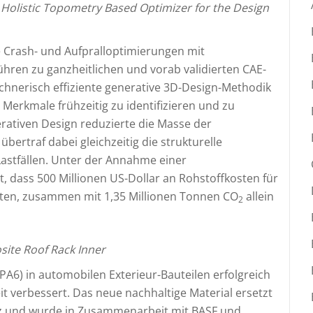
 Holistic Topometry Based Optimizer for the Design
e Crash- und Aufpralloptimierungen mit
ühren zu ganzheitlichen und vorab validierten CAE-
hnerisch effiziente generative 3D-Design-Methodik
 Merkmale frühzeitig zu identifizieren und zu
rativen Design reduzierte die Masse der
bertraf dabei gleichzeitig die strukturelle
Lastfällen. Unter der Annahme einer
, dass 500 Millionen US-Dollar an Rohstoffkosten für
ten, zusammen mit 1,35 Millionen Tonnen CO
allein
2
ite Roof Rack Inner
A6) in automobilen Exterieur-Bauteilen erfolgreich
t verbessert. Das neue nachhaltige Material ersetzt
z und wurde in Zusammenarbeit mit BASF und