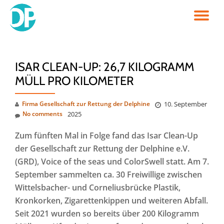
TO
Skip
to
NA
content
ISAR CLEAN-UP: 26,7 KILOGRAMM
MÜLL PRO KILOMETER
Firma Gesellschaft zur Rettung der Delphine
10. September
No comments
2025
Zum fünften Mal in Folge
fand das Isar Clean-Up
der Gesellschaft zur Rettung der Delphine e.V.
(GRD), Voice of the seas und ColorSwell statt. Am 7.
September sammelten ca. 30 Freiwillige zwischen
Wittelsbacher- und Corneliusbrücke Plastik,
Kronkorken, Zigarettenkippen und weiteren Abfall.
Seit 2021 wurden so bereits über 200 Kilogramm