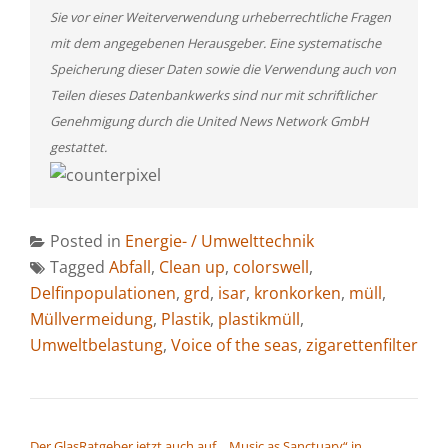
Sie vor einer Weiterverwendung urheberrechtliche Fragen
mit dem angegebenen Herausgeber. Eine systematische
Speicherung dieser Daten sowie die Verwendung auch von
Teilen dieses Datenbankwerks sind nur mit schriftlicher
Genehmigung durch die United News Network GmbH
gestattet.
Posted in
Energie- / Umwelttechnik
Tagged
Abfall
,
Clean up
,
colorswell
,
Delfinpopulationen
,
grd
,
isar
,
kronkorken
,
müll
,
Müllvermeidung
,
Plastik
,
plastikmüll
,
Umweltbelastung
,
Voice of the seas
,
zigarettenfilter
BEITRAGSNAVIGATION
Der GlasRatgeber jetzt auch auf
„Music as Sanctuary“ in