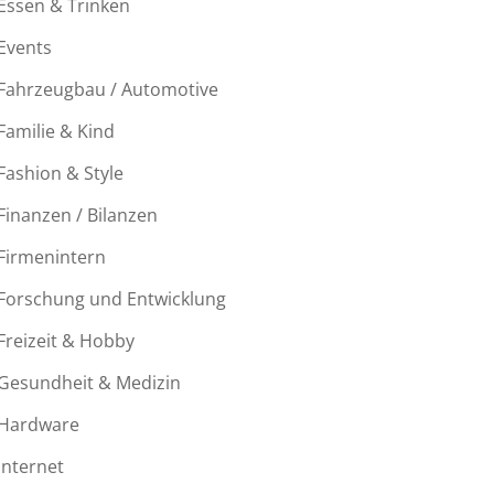
Essen & Trinken
Events
Fahrzeugbau / Automotive
Familie & Kind
Fashion & Style
Finanzen / Bilanzen
Firmenintern
Forschung und Entwicklung
Freizeit & Hobby
Gesundheit & Medizin
Hardware
Internet