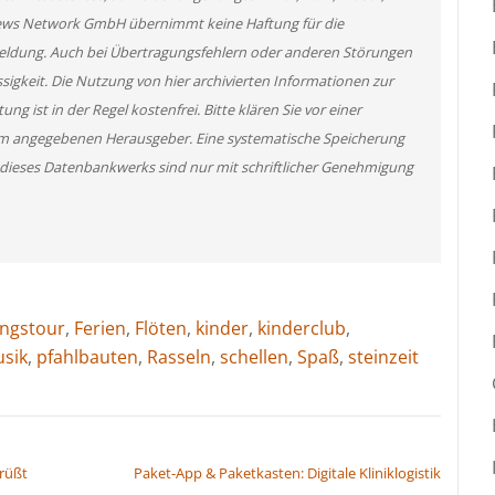
News Network GmbH übernimmt keine Haftung für die
 Meldung. Auch bei Übertragungsfehlern oder anderen Störungen
ssigkeit. Die Nutzung von hier archivierten Informationen zur
g ist in der Regel kostenfrei. Bitte klären Sie vor einer
m angegebenen Herausgeber. Eine systematische Speicherung
 dieses Datenbankwerks sind nur mit schriftlicher Genehmigung
ngstour
,
Ferien
,
Flöten
,
kinder
,
kinderclub
,
sik
,
pfahlbauten
,
Rasseln
,
schellen
,
Spaß
,
steinzeit
rüßt
Paket-App & Paketkasten: Digitale Kliniklogistik