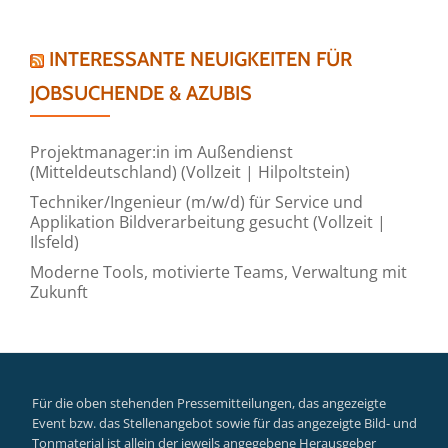
INTERESSANTE NEUIGKEITEN FÜR
JOBSUCHENDE & AZUBIS
Projektmanager:in im Außendienst
(Mitteldeutschland) (Vollzeit | Hilpoltstein)
Techniker/Ingenieur (m/w/d) für Service und
Applikation Bildverarbeitung gesucht (Vollzeit |
Ilsfeld)
Moderne Tools, motivierte Teams, Verwaltung mit
Zukunft
Für die oben stehenden Pressemitteilungen, das angezeigte
Event bzw. das Stellenangebot sowie für das angezeigte Bild- und
Tonmaterial ist allein der jeweils angegebene Herausgeber