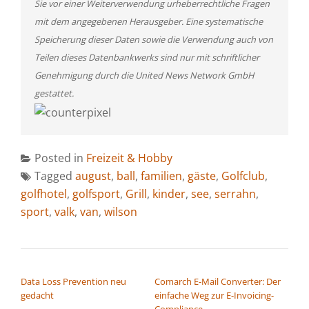
Sie vor einer Weiterverwendung urheberrechtliche Fragen
mit dem angegebenen Herausgeber. Eine systematische
Speicherung dieser Daten sowie die Verwendung auch von
Teilen dieses Datenbankwerks sind nur mit schriftlicher
Genehmigung durch die United News Network GmbH
gestattet.
Posted in
Freizeit & Hobby
Tagged
august
,
ball
,
familien
,
gäste
,
Golfclub
,
golfhotel
,
golfsport
,
Grill
,
kinder
,
see
,
serrahn
,
sport
,
valk
,
van
,
wilson
BEITRAGSNAVIGATION
Data Loss Prevention neu
Comarch E-Mail Converter: Der
gedacht
einfache Weg zur E-Invoicing-
Compliance