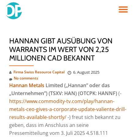
TO
Skip
to
NA
content
HANNAN GIBT AUSÜBUNG VON
WARRANTS IM WERT VON 2,25
MILLIONEN CAD BEKANNT
Firma Swiss Resource Capital
6. August 2025
No comments
Hannan Metals
Limited („Hannan” oder das
„Unternehmen”) (TSXV: HAN) (OTCPK: HANNF)
(-
https://www.commodity-tv.com/play/hannan-
metals-ceo-gives-a-corporate-update-valiente-drill-
results-available-shortly/
-) freut sich bekannt zu
geben, dass im Anschluss an seine
Pressemitteilung vom 3. Juli 2025 4.518.111