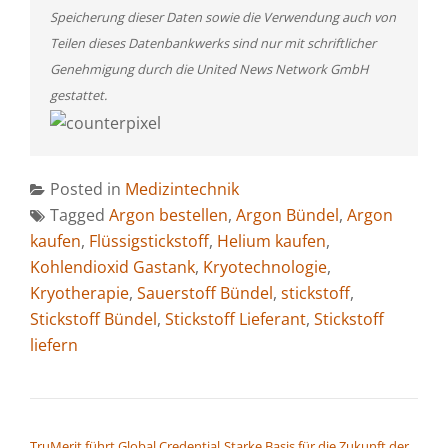
Speicherung dieser Daten sowie die Verwendung auch von
Teilen dieses Datenbankwerks sind nur mit schriftlicher
Genehmigung durch die United News Network GmbH
gestattet.
Posted in
Medizintechnik
Tagged
Argon bestellen
,
Argon Bündel
,
Argon
kaufen
,
Flüssigstickstoff
,
Helium kaufen
,
Kohlendioxid Gastank
,
Kryotechnologie
,
Kryotherapie
,
Sauerstoff Bündel
,
stickstoff
,
Stickstoff Bündel
,
Stickstoff Lieferant
,
Stickstoff
liefern
BEITRAGSNAVIGATION
TruMerit führt Global Credential
Starke Basis für die Zukunft der