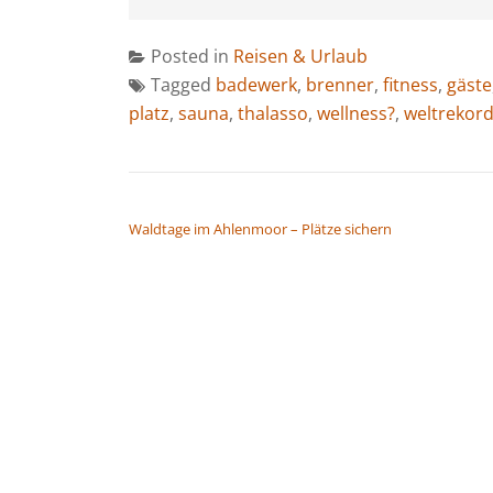
Posted in
Reisen & Urlaub
Tagged
badewerk
,
brenner
,
fitness
,
gäste
platz
,
sauna
,
thalasso
,
wellness?
,
weltrekor
BEITRAGSNAVIGATION
Waldtage im Ahlenmoor – Plätze sichern