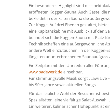
Ein besonderes Highlight sind die spektaku
eröffneten Koggen-Sauna. Auch Gäste, die 
bekleidet in der kalten Sauna die außergew
Zur Kogge: Auf drei Ebenen gestaltet, biete
eine Kapitänskabine mit Ausblick auf den 
befindet sich die Koggen-Sauna mit Platz fü
Technik schaffen eine außergewöhnliche Atm
andere Welt einzutauchen. In der Koggen-S
längsten ununterbrochenen Saunaaufguss au
Ein Zeitplan mit den Uhrzeiten aller Führ
www.badewerk.de
einsehbar.
Für stimmungsvolle Musik sorgt „Lawi Live –
bis 90er Jahre sowie aktuellen Songs.
Für das leibliche Wohl der Besucher ist best
Spezialitäten, eine vielfältige Salat-Auswa
Ein weiterer, kulinarischer Höhepunkt ist e