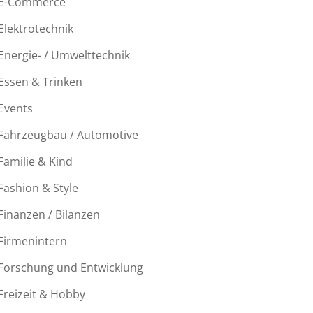
E-Commerce
Elektrotechnik
Energie- / Umwelttechnik
Essen & Trinken
Events
Fahrzeugbau / Automotive
Familie & Kind
Fashion & Style
Finanzen / Bilanzen
Firmenintern
Forschung und Entwicklung
Freizeit & Hobby