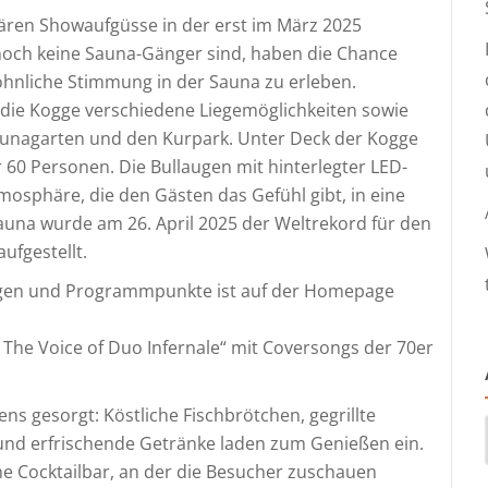
lären Showaufgüsse in der erst im März 2025
noch keine Sauna-Gänger sind, haben die Chance
öhnliche Stimmung in der Sauna zu erleben.
t die Kogge verschiedene Liegemöglichkeiten sowie
Saunagarten und den Kurpark. Unter Deck der Kogge
r 60 Personen. Die Bullaugen mit hinterlegter LED-
osphäre, die den Gästen das Gefühl gibt, in eine
auna wurde am 26. April 2025 der Weltrekord für den
fgestellt.
ungen und Programmpunkte ist auf der Homepage
 The Voice of Duo Infernale“ mit Coversongs der 70er
ens gesorgt: Köstliche Fischbrötchen, gegrillte
hl und erfrischende Getränke laden zum Genießen ein.
ine Cocktailbar, an der die Besucher zuschauen