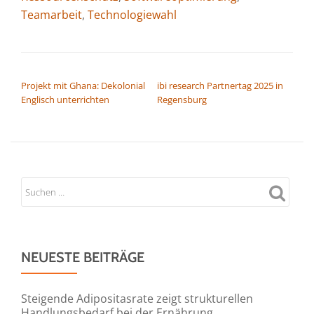
Teamarbeit
,
Technologiewahl
BEITRAGSNAVIGATION
Projekt mit Ghana: Dekolonial
ibi research Partnertag 2025 in
E⁠n⁠g⁠l⁠i⁠s⁠c⁠h⁠ unterrichten
Regensburg
NEUESTE BEITRÄGE
Steigende Adipositasrate zeigt strukturellen
Handlungsbedarf bei der Ernährung