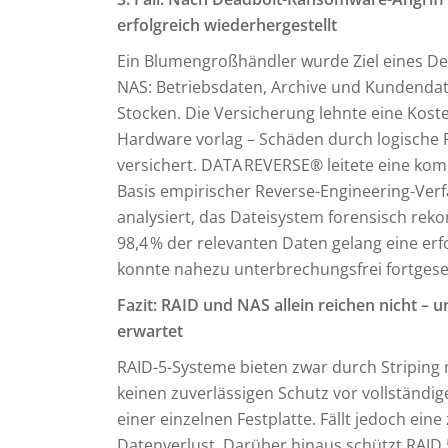
erfolgreich wiederhergestellt
Ein Blumengroßhändler wurde Ziel eines D
NAS: Betriebsdaten, Archive und Kundendaten
Stocken. Die Versicherung lehnte eine Kos
Hardware vorlag – Schäden durch logische F
versichert. DATA REVERSE® leitete eine kom
Basis empirischer Reverse-Engineering-Ve
analysiert, das Dateisystem forensisch rekon
98,4 % der relevanten Daten gelang eine er
konnte nahezu unterbrechungsfrei fortgese
Fazit: RAID und NAS allein reichen nicht – 
erwartet
RAID-5-Systeme bieten zwar durch Striping m
keinen zuverlässigen Schutz vor vollständig
einer einzelnen Festplatte. Fällt jedoch ein
Datenverlust. Darüber hinaus schützt RAID 5