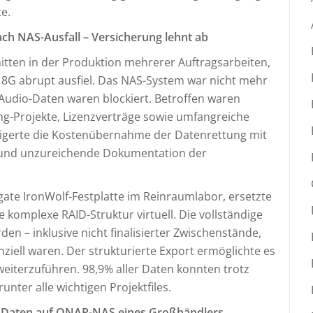
e.
nach NAS-Ausfall – Versicherung lehnt ab
mitten in der Produktion mehrerer Auftragsarbeiten,
 8G abrupt ausfiel. Das NAS-System war nicht mehr
Audio-Daten waren blockiert. Betroffen waren
ng-Projekte, Lizenzverträge sowie umfangreiche
eigerte die Kostenübernahme der Datenrettung mit
 und unzureichende Dokumentation der
ate IronWolf-Festplatte im Reinraumlabor, ersetzte
 komplexe RAID-Struktur virtuell. Die vollständige
en – inklusive nicht finalisierter Zwischenstände,
nziell waren. Der strukturierte Export ermöglichte es
weiterzuführen. 98,9% aller Daten konnten trotz
nter alle wichtigen Projektfiles.
f Daten auf QNAP-NAS eines Großhändlers