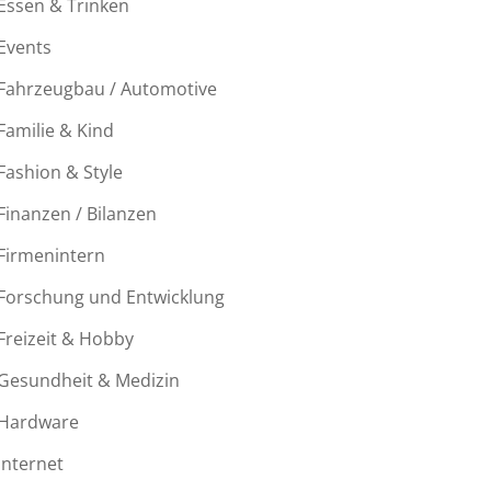
Essen & Trinken
Events
Fahrzeugbau / Automotive
Familie & Kind
Fashion & Style
Finanzen / Bilanzen
Firmenintern
Forschung und Entwicklung
Freizeit & Hobby
Gesundheit & Medizin
Hardware
Internet