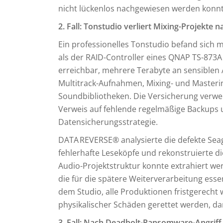
nicht lückenlos nachgewiesen werden konnt
2. Fall: Tonstudio verliert Mixing-Projekte 
Ein professionelles Tonstudio befand sich 
als der RAID-Controller eines QNAP TS-873A
erreichbar, mehrere Terabyte an sensiblen 
Multitrack-Aufnahmen, Mixing- und Masteri
Soundbibliotheken. Die Versicherung verw
Verweis auf fehlende regelmäßige Backups
Datensicherungsstrategie.
DATA REVERSE® analysierte die defekte Seag
fehlerhafte Leseköpfe und rekonstruierte die
Audio-Projektstruktur konnte extrahiert werd
die für die spätere Weiterverarbeitung esse
dem Studio, alle Produktionen fristgerecht 
physikalischer Schäden gerettet werden, daru
3. Fall: Nach Deadbolt-Ransomware-Angrif