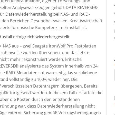
rüften Reinraumlabor, eigener Forschungs- und
wickelten Analysewerkzeugen gehört DATA REVERSE®
ür Datenwiederherstellung bei NAS- und RAID-
us den Bereichen Gesundheitswesen, Kreativwirtschaft
dierte forensische Kompetenz im Ernstfall ist.
Ausfall erfolgreich wiederhergestellt
21+ NAS aus – zwei Seagate IronWolf Pro Festplatten
Warnhinweise wurden übersehen, und das letzte
nicht mehr rekonstruiert werden, kritische
REVERSE® analysierte das System innerhalb von 24
ie RAID-Metadaten softwareseitig, las verbliebene
tand vollständig zu 100% wieder her. Die
verschlüsselten Datenträgern übergeben. Bereits
ulär fortgesetzt werden. In diesem Fall erstattete die
t aber die Kosten durch den entstandenen
egründung war, dass Datenwiederherstellung nicht
mäßige externe Sicherung gemäß Vertragsbedingungen