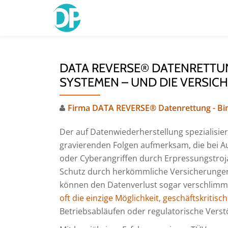
Skip
to
content
DATA REVERSE® DATENRETTUN
SYSTEMEN – UND DIE VERSICH
Firma DATA REVERSE® Datenrettung - Bi
Der auf Datenwiederherstellung spezialisi
gravierenden Folgen aufmerksam, die bei A
oder Cyberangriffen durch Erpressungstrojan
Schutz durch herkömmliche Versicherunge
können den Datenverlust sogar verschlimm
oft die einzige Möglichkeit, geschäftskritis
Betriebsabläufen oder regulatorische Vers