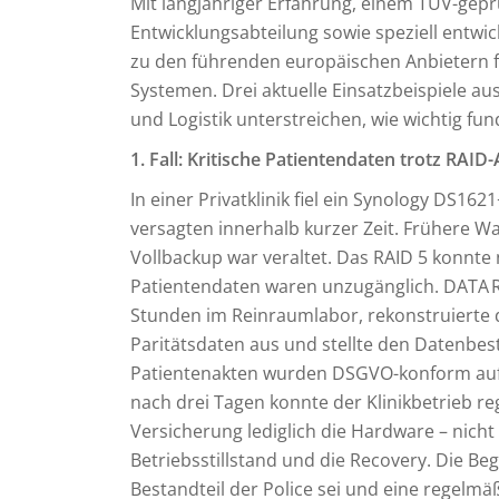
Mit langjähriger Erfahrung, einem TÜV-gep
Entwicklungsabteilung sowie speziell ent
zu den führenden europäischen Anbietern f
Systemen. Drei aktuelle Einsatzbeispiele a
und Logistik unterstreichen, wie wichtig fun
1. Fall: Kritische Patientendaten trotz RAID-
In einer Privatklinik fiel ein Synology DS16
versagten innerhalb kurzer Zeit. Frühere 
Vollbackup war veraltet. Das RAID 5 konnte 
Patientendaten waren unzugänglich. DATA 
Stunden im Reinraumlabor, rekonstruierte d
Paritätsdaten aus und stellte den Datenbes
Patientenakten wurden DSGVO-konform auf 
nach drei Tagen konnte der Klinikbetrieb reg
Versicherung lediglich die Hardware – nich
Betriebsstillstand und die Recovery. Die B
Bestandteil der Police sei und eine regel