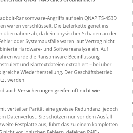
eadbolt-Ransomware-Angriffs auf sein QNAP TS-453D
 waren verschlüsselt. Die Lieferkette geriet ins
tenübernahme ab, da kein physischer Schaden an der
ehler oder Systemausfälle waren laut Vertrag nicht
binierte Hardware- und Softwareanalyse ein. Auf
rfahren wurde die Ransomware-Beeinflussung
struiert und Klartextdateien extrahiert – bei über
folgreiche Wiederherstellung. Der Geschäftsbetrieb
tzt werden.
und auch Versicherungen greifen oft nicht wie
it verteilter Parität eine gewisse Redundanz, jedoch
em Datenverlust. Sie schützen nur vor dem Ausfall
e zweite Festplatte aus, führt das zu einem kompletten
 nicht vor logischen Fehlern, defekten RAID-