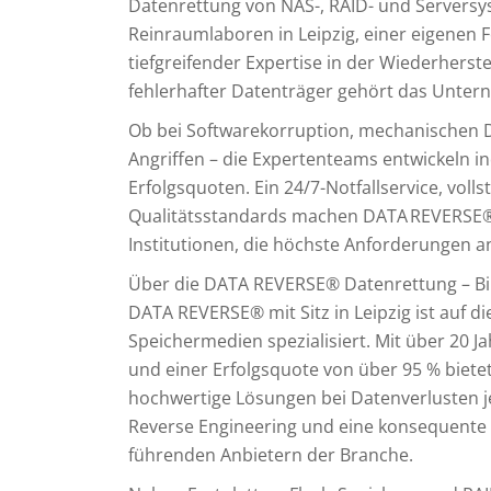
Datenrettung von NAS-, RAID- und Serversys
Reinraumlaboren in Leipzig, einer eigenen 
tiefgreifender Expertise in der Wiederherst
fehlerhafter Datenträger gehört das Unter
Ob bei Softwarekorruption, mechanischen
Angriffen – die Expertenteams entwickeln i
Erfolgsquoten. Ein 24/7-Notfallservice, vo
Qualitätsstandards machen DATA REVERSE®
Institutionen, die höchste Anforderungen an
Über die DATA REVERSE® Datenrettung – B
DATA REVERSE® mit Sitz in Leipzig ist auf di
Speichermedien spezialisiert. Mit über 20 J
und einer Erfolgsquote von über 95 % biete
hochwertige Lösungen bei Datenverlusten j
Reverse Engineering und eine konsequente
führenden Anbietern der Branche.