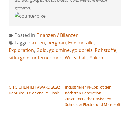
Genehmigung durch die United News Network GmbH
gestattet.
Posted in
Finanzen / Bilanzen
Tagged
aktien
,
bergbau
,
Edelmetalle
,
Exploration
,
Gold
,
goldmine
,
goldpreis
,
Rohstoffe
,
sitka gold
,
unternehmen
,
Wirtschaft
,
Yukon
BEITRAGSNAVIGATION
GIT SICHERHEIT AWARD 2026:
Industrieller KI-Copilot der
DoorBird D31x-Serie im Finale
nächsten Generation:
Zusammenarbeit zwischen
Schneider Electric und Microsoft