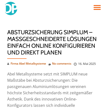
TO
Skip
to
NA
content
ABSTURZSICHERUNG SIMPLUM –
MASSGESCHNEIDERTE LÖSUNGEN E
INFACH ONLINE KONFIGURIEREN U
ND DIREKT PLANEN
Firma Abel Metallsysteme
No comments
16. Mai 2025
Abel Metallsysteme setzt mit SIMPLUM neue
Maßstäbe bei Absturzsicherungen: Die
passgenauen Aluminiumlösungen vereinen
höchste Sicherheitsstandards mit zeitgemäßer
Ästhetik. Dank des innovativen Online-
Konfigurators lassen sich individuelle